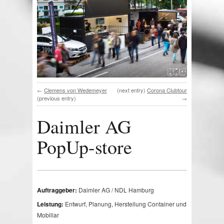
←
Clemens von Wedemeyer
(next entry)
Corona Clubtour
(previous entry)
→
Daimler AG
PopUp-store
Auftraggeber:
Daimler AG / NDL Hamburg
Leistung:
Entwurf, Planung, Herstellung Container und
Mobiliar