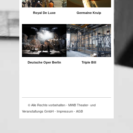
Royal De Luxe
Germaine Kruip
Deutsche Oper Berlin
Triple Bill
© Alle Rechte vorbehalten -
MWB Theater- und
Veranstaltungs GmbH
-
Impressum
-
AGB
span.primary-background.title-span { display: none; }