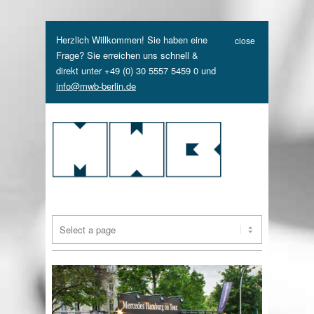
Herzlich Willkommen! Sie haben eine
close
Frage? Sie erreichen uns schnell &
direkt unter +49 (0) 30 5557 5459 0 und
info@mwb-berlin.de