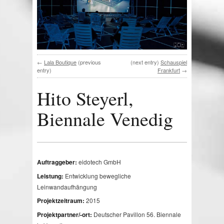
←
Lala Boutique
(previous
(next entry)
Schauspiel
entry)
Frankfurt
→
Hito Steyerl,
Biennale Venedig
Auftraggeber:
eidotech GmbH
Leistung:
Entwicklung bewegliche
Leinwandaufhängung
Projektzeitraum:
2015
Projektpartner/-ort:
Deutscher Pavillon 56. Biennale