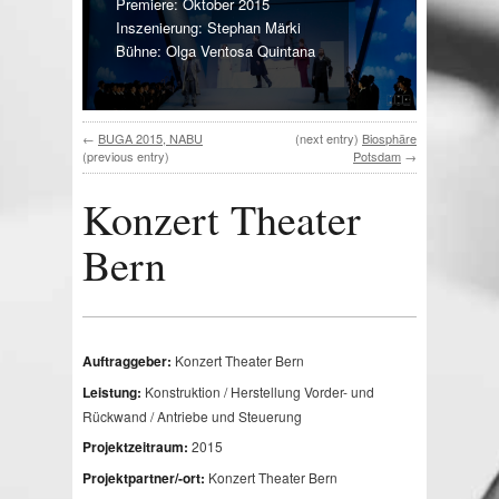
Premiere: Oktober 2015
Inszenierung: Stephan Märki
Bühne: Olga Ventosa Quintana
←
BUGA 2015, NABU
(next entry)
Biosphäre
(previous entry)
Potsdam
→
Konzert Theater
Bern
Auftraggeber:
Konzert Theater Bern
Leistung:
Konstruktion / Herstellung Vorder- und
Rückwand / Antriebe und Steuerung
Projektzeitraum:
2015
Projektpartner/-ort:
Konzert Theater Bern