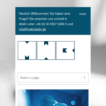
Herzlich Willkommen! Sie haben eine
close
Frage? Sie erreichen uns schnell &
direkt unter +49 (0) 30 5557 5459 0 und
info@mwb-berlin.de