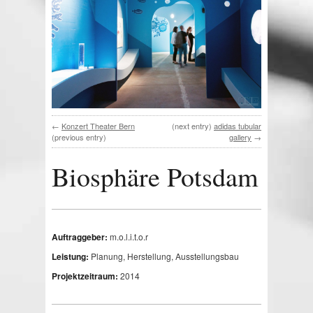
←
Konzert Theater Bern
(next entry)
adidas tubular
(previous entry)
gallery
→
Biosphäre Potsdam
Auftraggeber:
m.o.l.i.t.o.r
Leistung:
Planung, Herstellung, Ausstellungsbau
Projektzeitraum:
2014